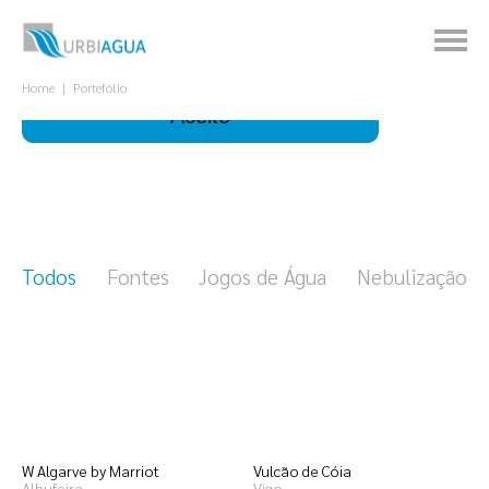
Este site utiliza cookies para melhorar a sua
experiência.
Para que servem?
Home
Portefólio
Aceito
Todos
Fontes
Jogos de Água
Nebulização
W Algarve by Marriot
Vulcão de Cóia
Albufeira
Vigo