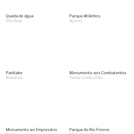
Queda de água
Parque Atlântico
Vila Real
Açores
Parklake
Monumento aos Combatentes
Roménia
Santa Comba Dão
Monumento ao Empresário
Parque do Rio Fresno