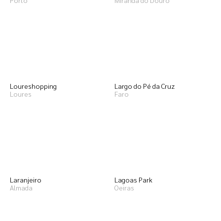
Porto
Miranda do Douro
Loureshopping
Largo do Pé da Cruz
Loures
Faro
Laranjeiro
Lagoas Park
Almada
Oeiras