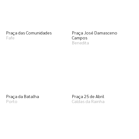
Praça das Comunidades
Praça José Damasceno
Fafe
Campos
Benedita
Praça da Batalha
Praça 25 de Abril
Porto
Caldas da Rainha