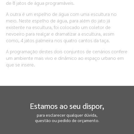
de 8 jatos de água programáveis.
A outra é um espelho de água com uma escultura no
meio. Neste espelho de água, para além do jato já
existente na escultura, foi colocado um coletor de
nevoeiro para realçar e dramatizar a escultura, assim
como, 4 jatos palmeira nos quatro cantos da taça.
A programação destes dois conjuntos de cenários confere
um ambiente mais vivo e dinâmico ao espaço urbano em
que se insere.
Estamos ao seu dispor,
para esclarecer qualquer dúvida,
questão ou pedido de orçamento.