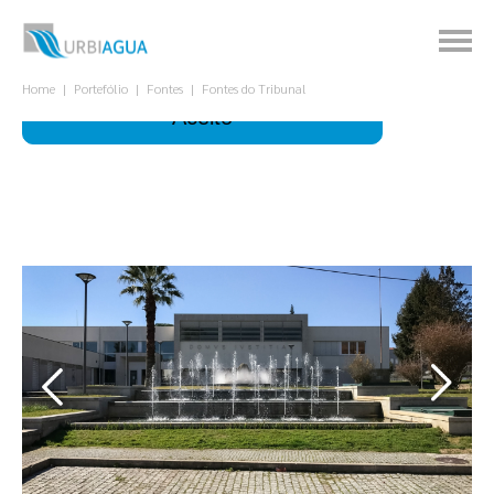
Este site utiliza cookies para melhorar a sua
experiência.
Para que servem?
Home
Portefólio
Fontes
Fontes do Tribunal
Aceito