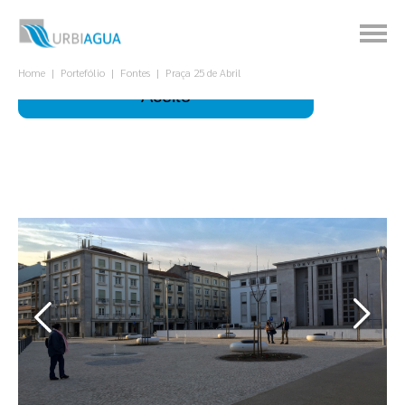
Este site utiliza cookies para melhorar a sua
experiência.
Para que servem?
Home
Portefólio
Fontes
Praça 25 de Abril
Aceito