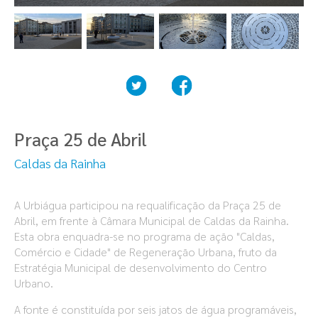
Praça 25 de Abril
Caldas da Rainha
A Urbiágua participou na requalificação da Praça 25 de
Abril, em frente à Câmara Municipal de Caldas da Rainha.
Esta obra enquadra-se no programa de ação "Caldas,
Comércio e Cidade" de Regeneração Urbana, fruto da
Estratégia Municipal de desenvolvimento do Centro
Urbano.
A fonte é constituída por seis jatos de água programáveis,