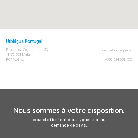
Urbiágua Portugal
Praceta da Cegonheira, 133
urbiagua@urbiagua.pt
4470-528 Maia
PORTUGAL
+351 224 631 400
Nous sommes à votre disposition,
pour clarifier tout doute, question ou
demande de devis.