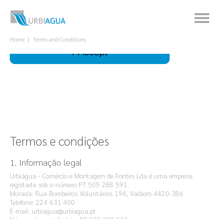
This site uses cookies to improve your
experience.
What is it for?
Home
Terms and Conditions
I Accept
Termos e condições
1. Informação legal
Urbiágua - Comércio e Montagem de Fontes Lda é uma empresa
registada sob o número PT 505 288 591.
Morada: Rua Bombeiros Voluntários 194, Valbom 4420-386
Telefone:
224 631 400
E-mail:
urbiagua@urbiagua.pt